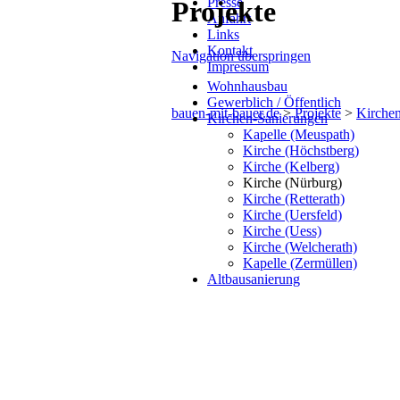
Presse
Projekte
Anfahrt
Links
Kontakt
Navigation überspringen
Impressum
Wohnhausbau
Gewerblich / Öffentlich
bauen-mit-bauer.de
>
Projekte
>
Kirche
Kirchen-Sanierungen
Kapelle (Meuspath)
Kirche (Höchstberg)
Kirche (Kelberg)
Kirche (Nürburg)
Kirche (Retterath)
Kirche (Uersfeld)
Kirche (Uess)
Kirche (Welcherath)
Kapelle (Zermüllen)
Altbausanierung