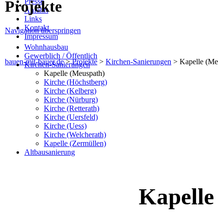
Presse
Projekte
Anfahrt
Links
Kontakt
Navigation überspringen
Impressum
Wohnhausbau
Gewerblich / Öffentlich
bauen-mit-bauer.de
>
Projekte
>
Kirchen-Sanierungen
>
Kapelle (Me
Kirchen-Sanierungen
Kapelle (Meuspath)
Kirche (Höchstberg)
Kirche (Kelberg)
Kirche (Nürburg)
Kirche (Retterath)
Kirche (Uersfeld)
Kirche (Uess)
Kirche (Welcherath)
Kapelle (Zermüllen)
Altbausanierung
Kapelle